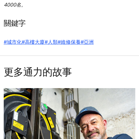
4000名。
關鍵字
#城市化
#高樓大廈
#人類
#維修保養
#亞洲
更多通力的故事