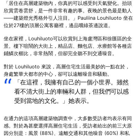
「居住在高層建築物內，你真的可以感受到天氣變化。抬頭
欣賞雲卷雲舒，是一件非常有趣的事。夜晚的景色最是動人
——建築燈光秀格外引人注目。」Pauliina Louhiluoto 坐在
位於27樓的頂層公寓客廳裡，邊品嚐綠茶邊說道。
坐在家裡，Louhiluoto可以欣賞到上海盧灣區和徐匯區的全
景。樓下喧鬧的大街上，精品店、麵包店、水療館等各種店
鋪鱗次櫛比，非常熱鬧，但卻完全聽不到交通噪音。
對於 Louhiluoto 來說，高層住宅生活最美妙的一點在於，
身處繁華大都市的中心，卻可以遠離噪音和騷動。
「在這裡，我擁有自己的一個小世界。雖然
看不清大街上的車輛和人群，但我們可以感
受到當地的文化。」她表示。
在通力的這項高層建築物調查中，大多數受訪者均表示有同
感。對於為甚麼選擇高層住宅生活，受訪者給出的前三大原
因分別是：風景 (88%)、遠離交通和其他噪音 (60%) 和私