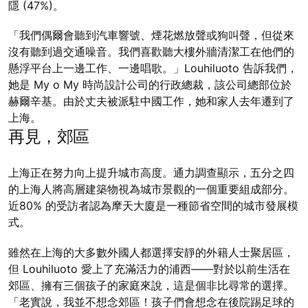
隱 (47%)。
「我們偶爾會聽到汽車響號、煙花燃放聲或狗叫聲，但從來
沒有聽到過交通噪音。我們喜歡聽大樓外牆清潔工在他們的
懸浮平台上一邊工作、一邊唱歌。」Louhiluoto 告訴我們，
她是 My o My 時尚設計公司的行政總裁，該公司總部位於
赫爾辛基。由於丈夫被派駐中國工作，她和家人去年遷到了
上海。
再見，郊區
上海正在努力向上提升城市高度。通力調查顯示，五分之四
的上海人將高層建築物視為城市景觀的一個重要組成部分。
近80% 的受訪者認為摩天大廈是一種節省空間的城市發展模
式。
雖然在上海的大多數外國人都選擇安靜的外籍人士聚居區，
但 Louhiluoto 愛上了充滿活力的浦西——對於以前生活在
郊區、擁有三個孩子的家庭來說，這是個非比尋常的選擇。
「老實說，我並不想念郊區！孩子們會想念在後院踢足球的