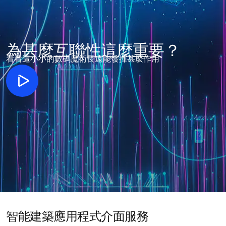
為甚麼互聯性這麼重要？
看看這小小的數碼魔術長遠能發揮甚麼作用
智能建築應用程式介面服務