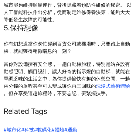
城市能夠維持順暢運作，背後隱藏着預防性維修的秘密。 以
人工智能科技作出分析，從而制定維修保養決策，能夠大大
降低發生故障的可能性。
5.保持想像
你有幻想過當你匆忙趕到百貨公司或機場時，只要踏上自動
梯，就能獲得稍微喘息的一刻？
當你對設備擁有安全感，一趟自動梯旅程，特別是站在設有
動感照明、觸目設計、讓人好奇的指示燈的自動梯，就能在
單調乏味的生活之中，為你提供愉快有趣的休憩空間。一趟
兩分鐘的旅程甚至可以變成讓你再三回味的
沈浸式藝術體驗
。但在享受這趟旅程時，不要忘記，要緊握扶手。
Related Tags
#城市化
#科技
#數碼化
#體驗
#通勤