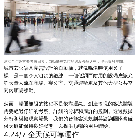
以安全作為首要考慮因素，自動梯在繁忙的過渡接駁之中，提供喘息空間。
城市若欠缺具完善設計的自動梯，就像喝湯時使用叉子一
樣，是一個令人沮喪的鍛練。一個低調而耐用的設備應該允
許大量人流在商場、辦公室、交通運輸處及其他大型公共空
間內順暢移動。
然而，暢通無阻的旅程不是依靠運氣。創造愉悅的客流體驗
需要經過仔細的考察、詳細的分析和周詳的規劃。透過數據
分析和模擬現實場景，我們的智能客流規劃與諮詢團隊會確
保大廈能保持良好狀態，以提供順暢的用戶體驗。
4.24/7 全天候可靠運作