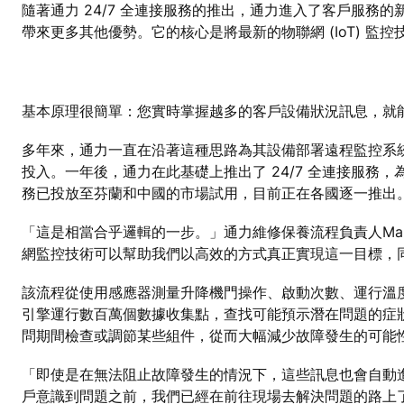
隨著通力 24/7 全連接服務的推出，通力進入了客戶服
帶來更多其他優勢。它的核心是將最新的物聯網 (IoT) 監
基本原理很簡單：您實時掌握越多的客戶設備狀況訊息，就
多年來，通力一直在沿著這種思路為其設備部署遠程監控系統。20
投入。一年後，通力在此基礎上推出了 24/7 全連接服
務已投放至芬蘭和中國的市場試用，目前正在各國逐一推出
「這是相當合乎邏輯的一步。」通力維修保養流程負責人Mark
網監控技術可以幫助我們以高效的方式真正實現這一目標，
該流程從使用感應器測量升降機門操作、啟動次數、運行溫度、停
引擎運行數百萬個數據收集點，查找可能預示潛在問題的症
問期間檢查或調節某些組件，從而大幅減少故障發生的可能
「即使是在無法阻止故障發生的情況下，這些訊息也會自動
戶意識到問題之前，我們已經在前往現場去解決問題的路上了。」