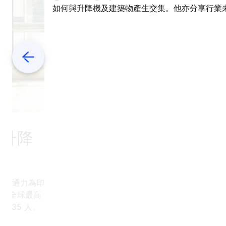
如何與升降機及建築物產生交集。他亦分享行業
將面對的挑戰，以及將累積二十年的專業經驗帶
個令人振奮的新領域的體會。
Previous
量升降
自從通力為印
認為擁有全球最高
235 人。