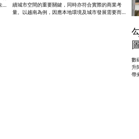
續城市空間的重要關鍵，同時亦符合實際的商業考
未來
量。以越南為例，因應本地環境及城市發展需要而制
入這
定的綠色建築標準，有助應對多項環境挑戰，並讓建
築物更有效回應市民的實際生活需要。
數
升
帶
亦
年