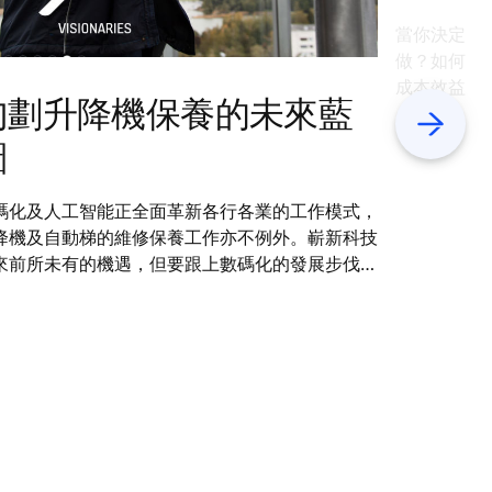
當你決定為
做？如何在
成本效益地
勾劃升降機保養的未來藍
個清晰的步
Next
升升降機的
圖
揮最大價值
碼化及人工智能正全面革新各行各業的工作模式，
降機及自動梯的維修保養工作亦不例外。嶄新科技
來前所未有的機遇，但要跟上數碼化的發展步伐，
是一項挑戰。讓我們一同探索通力如何展望 2035
保養技術人員的未來角色。