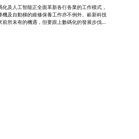
碼化及人工智能正全面革新各行各業的工作模式，
降機及自動梯的維修保養工作亦不例外。嶄新科技
來前所未有的機遇，但要跟上數碼化的發展步伐，
是一項挑戰。讓我們一同探索通力如何展望 2035
保養技術人員的未來角色。