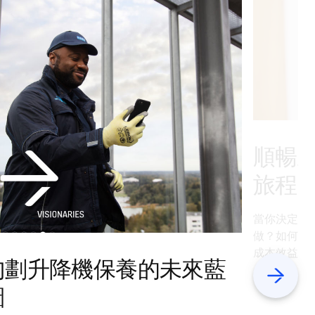
順暢
旅程
當你決定為
做？如何在
成本效益地
勾劃升降機保養的未來藍
個清晰的步
Next
升升降機的
圖
揮最大價值