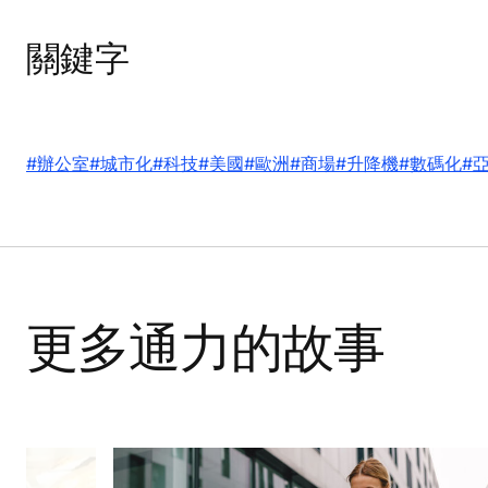
關鍵字
#辦公室
#城市化
#科技
#美國
#歐洲
#商場
#升降機
#數碼化
#
更多通力的故事