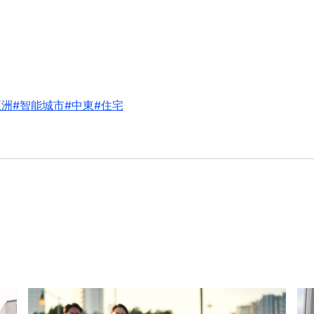
亞洲
#智能城市
#中東
#住宅