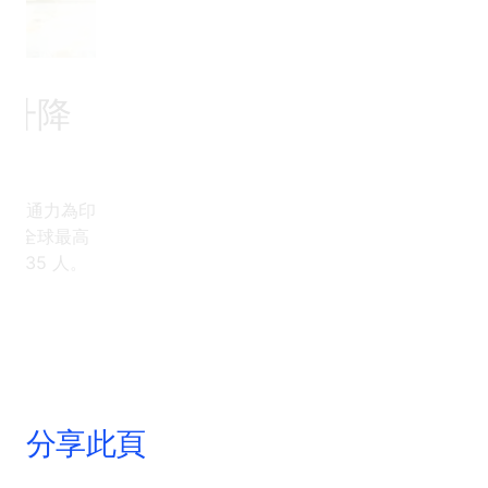
量升降
自從通力為印
認為擁有全球最高
235 人。
分享此頁