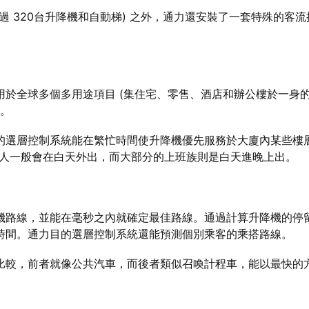
過 320台升降機和自動梯) 之外，通力還安裝了一套特殊的客
於全球多個多用途項目 (集住宅、零售、酒店和辦公樓於一身的
子。
層控制系統能在繁忙時間使升降機優先服務於大廈內某些樓層。」S
店客人一般會在白天外出，而大部分的上班族則是白天進晚上出。
機路線，並能在毫秒之內就確定最佳路線。通過計算升降機的停
時間。通力目的選層控制系統還能預測個別乘客的乘搭路線。
比較，前者就像公共汽車，而後者類似召喚計程車，能以最快的