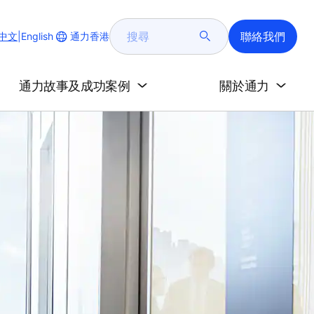
搜
聯絡我們
Change
通力香港
中文
|
English
尋
Website
Language
通力故事及成功案例
關於通力