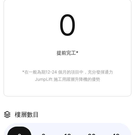
0
提前完工*
*在一般為期12-24 個月的項目中，充分發揮通力
JumpLift 施工用躍層升降機的優勢
樓層數目