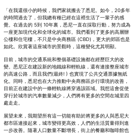
「在我還很小的時​​候，我們家就搬去了悉尼。如今，20多年
的時間過去了，但我總有種已經在這裡生活了一輩子的感
覺。在過去的 5到 10年裏，悉尼一直在採取行動，努力成為
一座更加現代化和全球化的城市。我們看到了更多的高層辦
公樓和住宅樓，不只是中央商務區 (CBD)，更大的郊區也是
如此。欣賞著這座城市的景觀時，這種變化尤其明顯。
目前，城市的交通系統和整個基礎設施都在經歷巨大的改
變。悉尼正在建設新的地鐵線和輕軌線，還有連接整座城市
的高速公路，而且我們(最終! ) 也實現了公共交通票據無紙
化。同時，悉尼也在大力推動中央商務區步行環境的改善，
目前正在建設中的一條輕軌線將穿過該區域。我想這會促使
穿行於城市的汽車數量減少，人們將有更多的空間在城里四
處走走。
展望未來，我期望所有這一切能有助於將更多的人與悉尼大
都市區連接起來，城市變得更高效，人們的生活質量得到進
一步改善。隨著人口數量不斷增長，街上的餐廳和咖啡館也