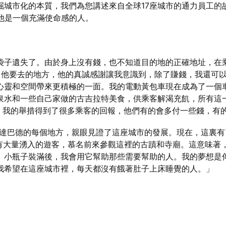
城市化的本質，我們為您講述來自全球17座城市的通力員工的故
機，他是一個充滿使命感的人。
袋子遺失了。由於身上沒有錢，也不知道目的地的正確地址，在
了他要去的地方，他的真誠感謝讓我意識到，除了賺錢，我還可
心靈和空間帶來更積極的一面。我的電動黃包車現在成為了一個
泉水和一些自己家做的古吉拉特美食，供乘客解渴充飢，所有這
了垃圾桶。我的舉措得到了很多乘客的回報，他們有的會多付一些錢，
邁達巴德的每個地方，親眼見證了這座城市的發展。現在，這裏
，還有大量湧入的遊客，慕名前來參觀這裡的古蹟和寺廟。這意味
。小瓶子裝滿後，我會用它幫助那些需要幫助的人。我的夢想是
我希望在這座城市裡，每天都沒有餓著肚子上床睡覺的人。」