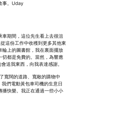
事。Uday
乘車期間，這位先生看上去很沮
以從這份工作中收穫到更多其他東
車輪上的圖書館，我在裏面擺放
一切都是免費的。當然，為響應
有的會送我東西，向我表達感謝。
有了寬闊的道路、寬敞的購物中
著，我們電動黃包車司機的生意日
傳播快樂。我正在通過一些小小