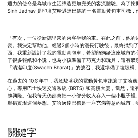
通力的使命是為城市生活締造更加完美的客流體驗。為了挖掘
Sinh Jadhav 是印度艾哈邁達巴德的一名電動黃包車司
「有次，一位從新德里來的乘客坐我的車。在此之前，他的
喪。我決定幫助他。經過2個小時的漫長行駛後，最終找到
西。我重新設計了我的電動黃包車，希望能夠給這座城市的
了很多報紙和小說，也為小孩準備了巧克力和玩具，還有礦
「清潔印度(Swachh Bharat)」的號召，我還準備
在過去的 10多年中，我駕駛著我的電動黃包車跑遍了艾哈
心，專用巴士快速交通系統 (BRTS) 和高樓大廈，當然
趨興隆。但我每天仍然會把一小部分收入存入一個小瓶子裡
舉措實現這個夢想。艾哈邁達巴德是一座充滿善意的城市，
關鍵字