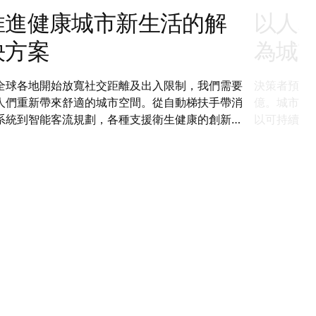
推進健康城市新生活的解
以人
決方案
為城
全球各地開始放寬社交距離及出入限制，我們需要
決策者預測，
人們重新帶來舒適的城市空間。從自動梯扶手帶消
億。城市規劃
系統到智能客流規劃，各種支援衛生健康的創新方
以可持續方
，將有助人們適應疫後「新常態」。
「以人為本
互相提供支