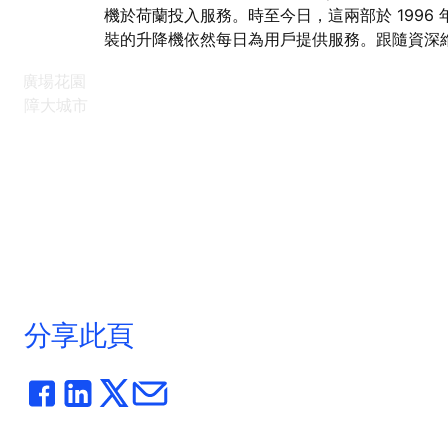
機於荷蘭投入服務。時至今日，這兩部於 1996 
裝的升降機依然每日為用戶提供服務。跟隨資深
保養技術員 Marco Troost 的足跡，一同了解這
在麥迪遜廣場花園
於 1996 年投入服務的 MonoSpace 升降機，如
「保障大城市
在 30 年後仍然保持安全可靠運行。
分享此頁