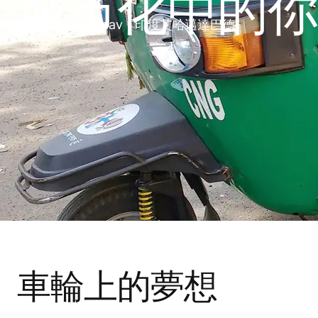
城市化中的你
Udah Sinh Jadhav，印度艾哈邁達巴德
車輪上的夢想