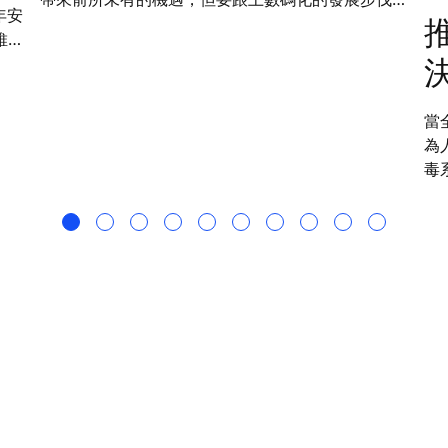
年安
亦是一項挑戰。讓我們一同探索通力如何展望 2035
維修
年保養技術人員的未來角色。
兩部
何
當
為
毒
案