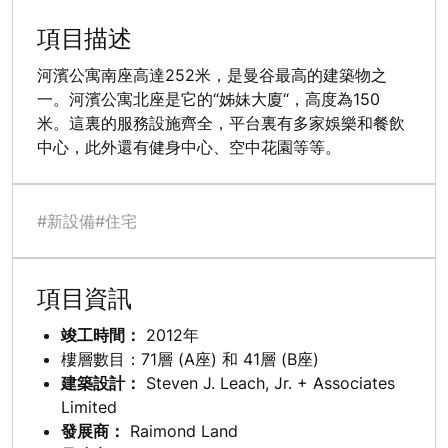
項目描述
河濱公寓南座高達252米，是曼谷最高的建築物之
一。河濱公寓北座是它的“姊妹大廈“，高度為150
米。這裏的服務設施齊全，平台裏有多家娛樂和餐飲
中心，此外還有健身中心、空中花園等等。
#新設備
#住宅
項目資訊
竣工時間：
2012年
樓層數目：71層 (A座) 和 41層 (B座)
建築設計：
Steven J. Leach, Jr. + Associates
Limited
發展商：
Raimond Land