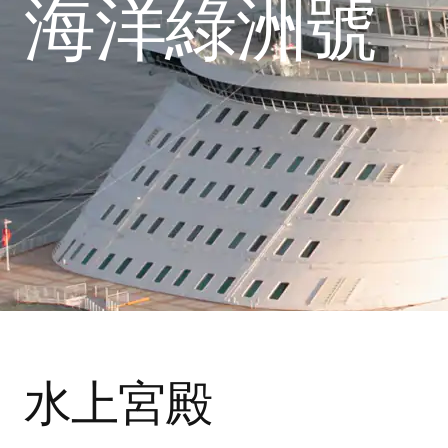
海洋綠洲號
水上宮殿