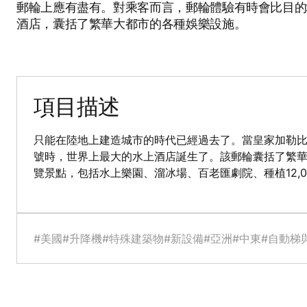
郵輪上應有盡有。對乘客而言，郵輪體驗有時會比目的地更令
酒店，囊括了繁華大都市的各種娛樂設施。
項目描述
只能在陸地上建造城市的時代已經過去了。當皇家加勒
號時，世界上最大的水上酒店誕生了。該郵輪囊括了繁
覽景點，包括水上樂園、溜冰場、百老匯劇院、種植12,
#美國
#升降機
#特殊建築物
#新設備
#亞洲
#中東
#自動梯