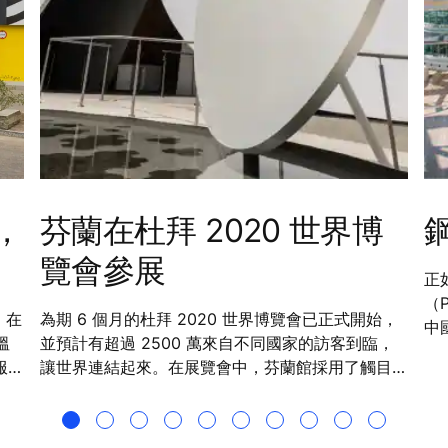
，
芬蘭在杜拜 2020 世界博
覽會參展
正
（P
，在
為期 6 個月的杜拜 2020 世界博覽會已正式開始，
中
溫
並預計有超過 2500 萬來自不同國家的訪客到臨，
服務
讓世界連結起來。在展覽會中，芬蘭館採用了觸目的
們提
白雪帳篷外形，以回應芬蘭的參展主題「分享未來快
自行
樂」— 透過人才、創新和解決方案，向世界展現芬
蘭最美好和燦爛的一面。通力作為其中一個參展商，