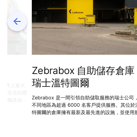
Previous
Zebrabox 自助儲存倉庫
瑞士溫特圖爾
）是世界上最大
日常生活的體
Zebrabox 是一間引領自助儲取服務的瑞士公司
道、獨具特色
不同地區為超過 6000 名客戶提供服務。其位於
力非凡、獨
特圖爾的倉庫擁有最新及最先進的設施，並使用
機器人，當客戶在倉庫儲存或提取物品時，為他
供導航。通力的數碼互聯升降機，能夠讓機器人
召喚升降機，在建築物內自由穿梭。