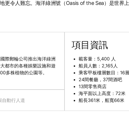
人難忘。海洋綠洲號（Oasis of the Sea）是世界
項目資訊
比國際郵輪公司推出海洋綠洲
載客量：5,400 人
華大都市的各種娛樂設施和遊
船員人數：2,165人
000多株植物的公園等。
乘客甲板樓層數目：16
24間餐廳，37間酒吧
13間零售商店
海平面以上高度：72米
與自動行人道
船長361米，船寬66米