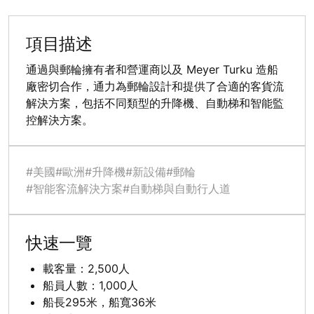
項目描述
通過與郵輪擁有者和營運商以及 Meyer Turku 造船
廠密切合作，通力為郵輪設計和提供了合適的客貨流
解決方案，包括不同類型的升降機、自動梯和智能監
控解決方案。
#美國
#歐洲
#升降機
#新設備
#郵輪
#智能客流解決方案
#自動梯與自動行人道
快速一覽
載客量：2,500人
船員人數：1,000人
船長295米，船寬36米