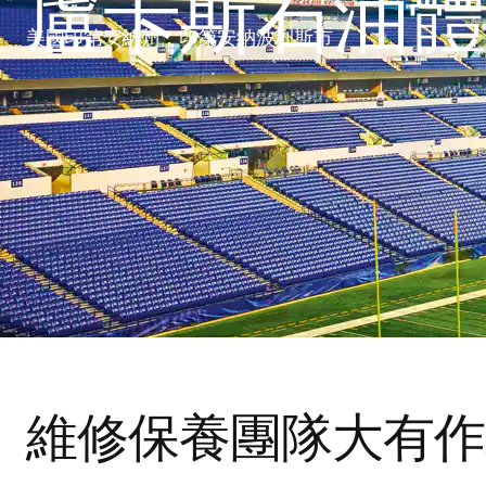
盧卡斯石油體
美國印第安納州，印第安納波利斯市
維修保養團隊大有作