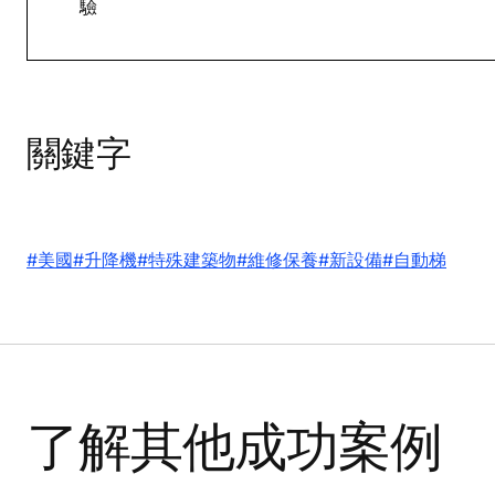
驗
關鍵字
#美國
#升降機
#特殊建築物
#維修保養
#新設備
#自動梯
了解其他成功案例