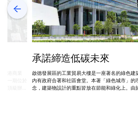
Previous
承諾締造低碳未來
的香港商業
啟德發展區的工業貿易大樓是一座著名的綠色建
利園一期位於
内有政府合署和社區會堂。本著「綠色城市」的
心和頂級辦公
念，建築物設計的重點皆放在節能和綠化上。由
，通力為此提
力MonoSpace® 無機房升降機具有能源再生的
點，因此得以為這23層政府辦公樓實現大幅度的
能效果。