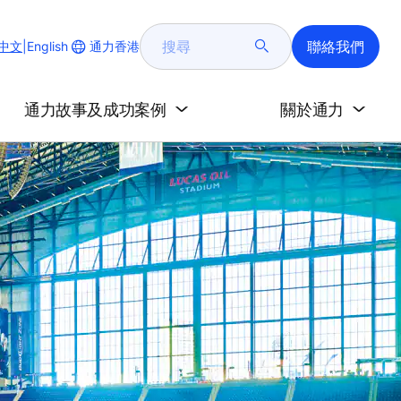
搜
聯絡我們
Change
通力香港
中文
|
English
尋
Website
Language
通力故事及成功案例
關於通力