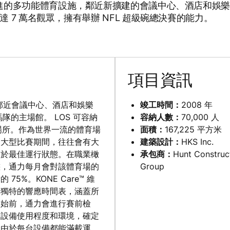
是一座極為先進的多功能體育設施，鄰近新擴建的會議中心、酒店和
7 萬名觀眾，擁有舉辦 NFL 超級碗總決賽的能力。
項目資訊
，鄰近會議中心、酒店和娛樂
竣工時間：
2008 年
隊的主場館。 LOS 可容納
容納人數：
70,000 人
場所。作為世界一流的體育場
面積：
167,225 平方米
到大型比賽期間，往往會有大
建築設計：
HKS Inc.
處於最佳運行狀態。在職業橄
承包商：
Hunt Construc
態，通力每月會對該體育場的
Group
%。KONE Care™ 維
供獨特的響應時間表，涵蓋所
開始前，通力會進行賽前檢
的設備使用程度和環境，確定
。由於每台設備都能滿載運