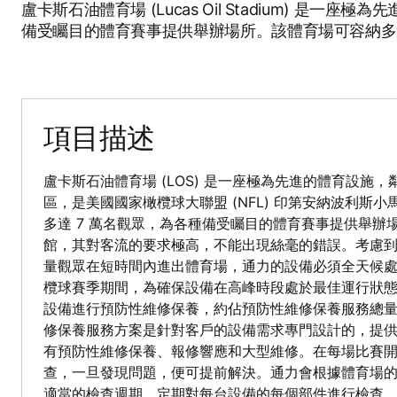
盧卡斯石油體育場 (Lucas Oil Stadium) 
備受矚目的體育賽事提供舉辦場所。該體育場可容納多達 
項目描述
盧卡斯石油體育場 (LOS) 是一座極為先進的體育設施
區，是美國國家橄欖球大聯盟 (NFL) 印第安納波利斯小馬
多達 7 萬名觀眾，為各種備受矚目的體育賽事提供舉辦
館，其對客流的要求極高，不能出現絲毫的錯誤。考慮
量觀眾在短時間內進出體育場，通力的設備必須全天候
欖球賽季期間，為確保設備在高峰時段處於最佳運行狀
設備進行預防性維修保養，約佔預防性維修保養服務總量的 75
修保養服務方案是針對客戶的設備需求專門設計的，提
有預防性維修保養、報修響應和大型維修。在每場比賽
查，一旦發現問題，便可提前解決。通力會根據體育場
適當的檢查週期，定期對每台設備的每個部件進行檢查