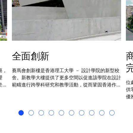
全面創新
築，
賽馬會創新樓是香港理工大學 － 設計學院的新型校
理
舍。新教學大樓提供了更多空間以促進該學院在設計
位
於通
範疇進行跨學科研究和教學活動，從而鞏固香港作為
供
特
亞洲設計之都的地位。為了契合這座具標致性大樓的
優
節
獨特建築風格，升降機和自動梯的設計與整座大樓的
華
主題和概念完美融合。
能
廈