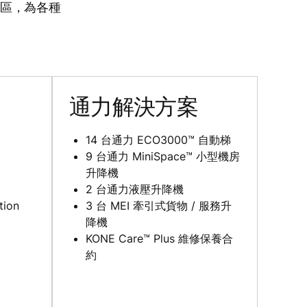
娛樂區，為各種
通力解決方案
14 台通力 ECO3000™ 自動梯
9 台通力 MiniSpace™ 小型機房
升降機
2 台通力液壓升降機
tion
3 台 MEI 牽引式貨物 / 服務升
降機
KONE Care™ Plus 維修保養合
約