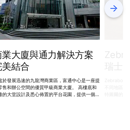
Next
商業大廈與通力解決方案
Zeb
完美結合
瑞士
處於發展迅速的九龍灣商業區，富通中心是一座提
Zebrab
零售和辦公空間的優質甲級商業大廈。 高樓底和
不同地區為超
雅的大堂設計及悉心佈置的平台花園，提供一個豪
特圖爾的倉
開放空間供租戶和零售客戶享用。 通力獨特的智
機器人，當
客流解決方案讓使用者更安全、順暢、舒適地在大
供導航。通
之間移動，免卻等候時間。
召喚升降機