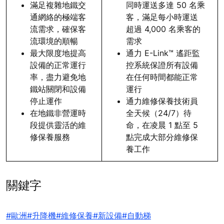
滿足複雜地鐵交
同時運送多達 50 名乘
通網絡的極端客
客，滿足每小時運送
流需求，確保客
超過 4,000 名乘客的
流環境的順暢
需求
最大限度地提高
通力 E-Link™ 遙距監
設備的正常運行
控系統保證所有設備
率，盡力避免地
在任何時間都能正常
鐵站關閉和設備
運行
停止運作
通力維修保養技術員
在地鐵非營運時
全天候（24/7）待
段提供靈活的維
命，在凌晨 1 點至 5
修保養服務
點完成大部分維修保
養工作
關鍵字
#歐洲
#升降機
#維修保養
#新設備
#自動梯