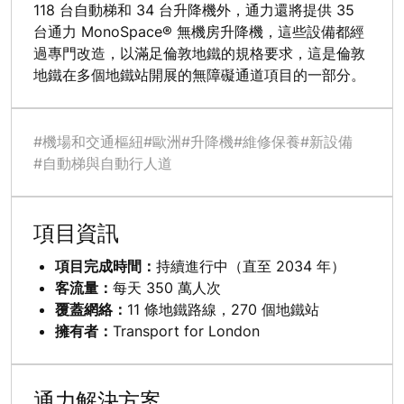
118 台自動梯和 34 台升降機外，通力還將提供 35
台通力 MonoSpace® 無機房升降機，這些設備都經
過專門改造，以滿足倫敦地鐵的規格要求，這是倫敦
地鐵在多個地鐵站開展的無障礙通道項目的一部分。
#機場和交通樞紐
#歐洲
#升降機
#維修保養
#新設備
#自動梯與自動行人道
項目資訊
項目完成時間：
持續進行中（直至 2034 年）
客流量：
每天 350 萬人次
覆蓋網絡：
11 條地鐵路線，270 個地鐵站
擁有者：
Transport for London
通力解決方案