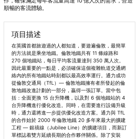
作，確保滿足每年客流量高達 10 億人次的需求，營造
順暢的客流體驗。
項目描述
在英國首都旅遊過的人都知道，要遊遍倫敦，最簡單
的方法就是乘坐地鐵。倫敦地鐵共有 11 條線路和
270 個地鐵站，每日平均客流量達到 350 萬人次。
因此最重要的一點是，必須確保這個複雜軌道交通網
絡內的所有地鐵站時刻都以最高效率運行。通力成功
從倫敦交通局（TfL）— 倫敦地鐵擁有者所發起的倫
敦地鐵改進計劃的一部分，贏得一張訂單。當中包
括：全面更換 15 台升降機，以及對 6 個地鐵站的 4
台升降機進行優化改造。同時，在需要進行設備升級
時，通力還將進一步提供優化改造方案。通力與 TfL
的合作始於 2000 年倫敦地鐵 20 多年來最大的擴建
工程 — 銀禧線（Jubilee Line）的擴建項目，而新訂
單標誌着雙方延續長期的合作夥伴關係。除了安裝