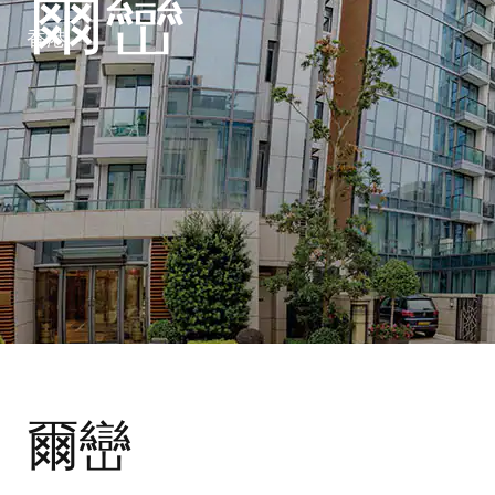
爾巒
香港
爾巒