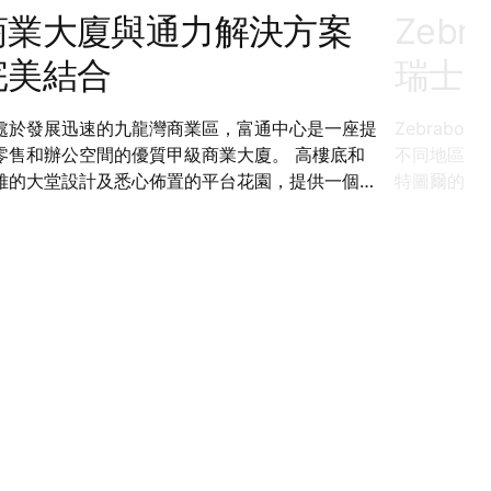
商業大廈與通力解決方案
Zeb
完美結合
瑞士
處於發展迅速的九龍灣商業區，富通中心是一座提
Zebrab
零售和辦公空間的優質甲級商業大廈。 高樓底和
不同地區為超
雅的大堂設計及悉心佈置的平台花園，提供一個豪
特圖爾的倉
開放空間供租戶和零售客戶享用。 通力獨特的智
機器人，當
客流解決方案讓使用者更安全、順暢、舒適地在大
供導航。通
之間移動，免卻等候時間。
召喚升降機