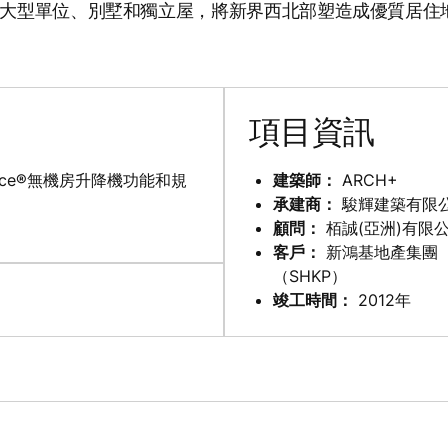
大型單位、別墅和獨立屋，將新界西北部塑造成優質居住
項目資訊
ace®無機房升降機功能和規
建築師：
ARCH+
承建商：
駿輝建築有限
顧問：
栢誠(亞洲)有限
客戶：
新鴻基地產集團
（SHKP）
竣工時間：
2012年