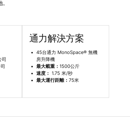
地。
通力解決方案
45台通力 MonoSpace® 無機
公司
房升降機
公司
最大載重：
1500公斤
速度：
1.75 米/秒
最大運行距離：
75米