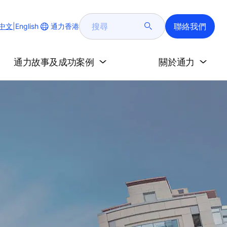
搜
聯絡我們
Change
通力香港
中文
|
English
尋
Website
Language
通力故事及成功案例
關於通力