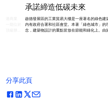
承諾締造低碳未來
的香港商業
啟德發展區的工業貿易大樓是一座著名的綠色建
利園一期位於
内有政府合署和社區會堂。本著「綠色城市」的
心和頂級辦公
念，建築物設計的重點皆放在節能和綠化上。由
，通力為此提
力MonoSpace® 無機房升降機具有能源再生的
點，因此得以為這23層政府辦公樓實現大幅度的
能效果。
分享此頁