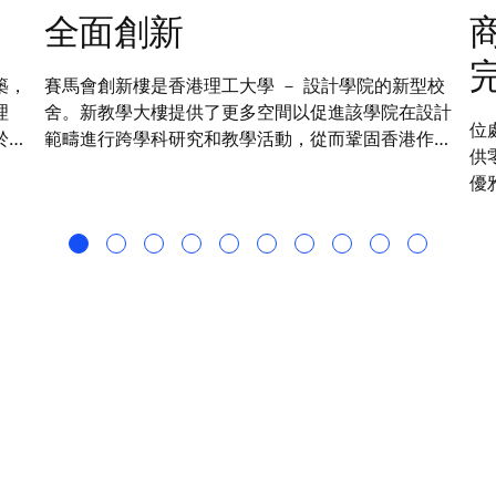
全面創新
築，
賽馬會創新樓是香港理工大學 － 設計學院的新型校
理
舍。新教學大樓提供了更多空間以促進該學院在設計
位
於通
範疇進行跨學科研究和教學活動，從而鞏固香港作為
供
特
亞洲設計之都的地位。為了契合這座具標致性大樓的
優
節
獨特建築風格，升降機和自動梯的設計與整座大樓的
華
主題和概念完美融合。
能
廈