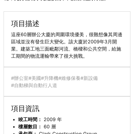
項目描述
這座60層辦公大廈的周圍環境優美，很難想像其周邊
區域並沒有發生巨大變化。該大廈於2009年3月開
業。建築工地三面毗鄰河流、橋樑和公共空間，給施
工期間的物流運輸帶來了很大挑戰。
#辦公室
#美國
#升降機
#維修保養
#新設備
#自動梯與自動行人道
項目資訊
竣工時間：
2009 年
樓層數目：
60 層
承包商：
Clark Construction Group