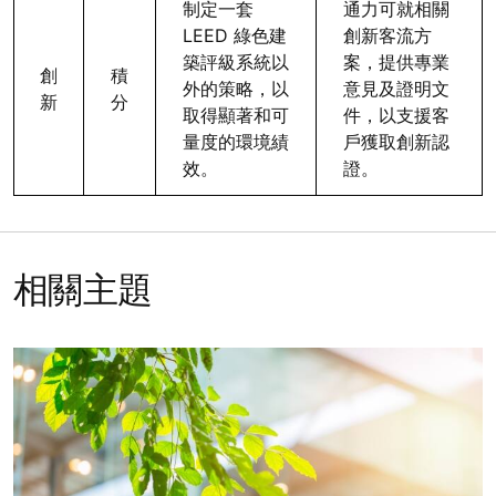
制定一套
通力可就相關
LEED 綠色建
創新客流方
築評級系統以
案，提供專業
創
積
外的策略，以
意見及證明文
新
分
取得顯著和可
件，以支援客
量度的環境績
戶獲取創新認
效。
證。
相關主題