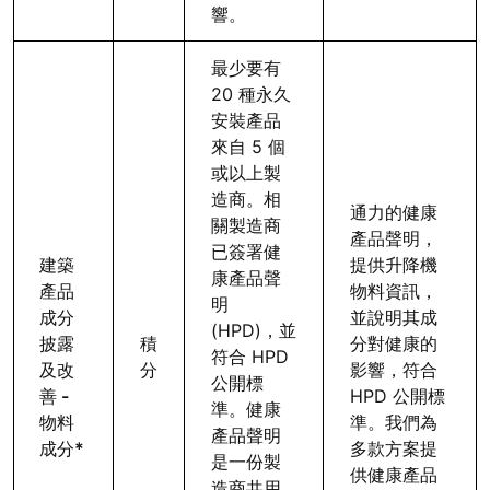
響。
最少要有
20 種永久
安裝產品
來自 5 個
或以上製
造商。相
通力的健康
關製造商
產品聲明，
已簽署健
建築
提供升降機
康產品聲
產品
物料資訊，
明
成分
並說明其成
(HPD)，並
披露
積
分對健康的
符合 HPD
及改
分
影響，符合
公開標
善 -
HPD 公開標
準。健康
物料
準。我們為
產品聲明
成分*
多款方案提
是一份製
供健康產品
造商共用