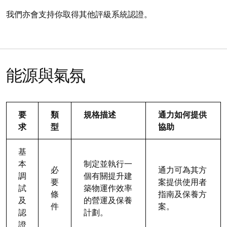
我們亦會支持你取得其他評級系統認證。
能源與氣氛
要
類
規格描述
通力如何提供
求
型
協助
基
本
制定並執行一
必
通力可為其方
調
個有關提升建
要
案提供使用者
試
築物運作效率
條
指南及保養方
及
的營運及保養
件
案。
認
計劃。
證