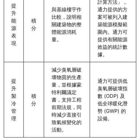
計算方法」，
提
與基線樓宇作
通力提供的方
升
比較，說明相
案可被列入建
能
積
關建築物的整
築能源模擬範
源
分
體能源消耗
圍內。通力可
表
量。
提供有關能源
現
效益的統計數
據。
減少臭氧層破
壞物質的生產
提
通力可提供低
量，並根據蒙
升
臭氧層破壞指
特利爾議定
製
積
數 (ODP) 及
書，支持工程
冷
分
低全球暖化潛
前期法規，同
管
勢 (GWP) 的
時減少直接引
理
設備。
致氣候變化的
活動。