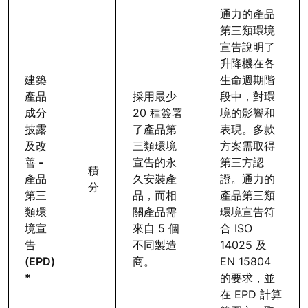
通力的產品
第三類環境
宣告說明了
升降機在各
建築
生命週期階
產品
採用最少
段中，對環
成分
20 種簽署
境的影響和
披露
了產品第
表現。多款
及改
三類環境
方案需取得
善 -
宣告的永
第三方認
積
產品
久安裝產
證。通力的
分
第三
品，而相
產品第三類
類環
關產品需
環境宣告符
境宣
來自 5 個
合 ISO
告
不同製造
14025 及
(EPD)
商。
EN 15804
*
的要求，並
在 EPD 計算