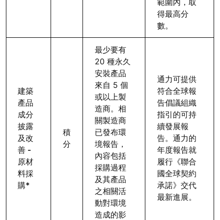
範圍內，取
得最高分
數。
最少要有
20 種永久
安裝產品
通力可提供
來自 5 個
建築
符合全球報
或以上製
產品
告倡議組織
造商。相
成分
指引的可持
關製造商
披露
續發展報
積
已發布環
及改
告。通力的
分
境報告，
善 -
年度報告就
內容包括
原材
履行《聯合
採購過程
料採
國全球契約
及其產品
購*
承諾》交代
之相關活
最新進展。
動對環境
造成的影