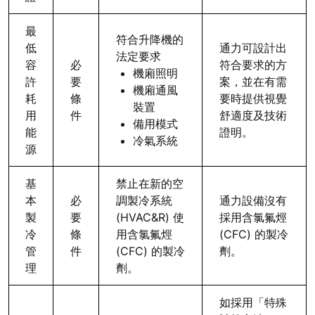
最
符合升降機的
低
通力可設計出
法定要求
容
必
符合要求的方
機廂照明
許
要
案，並在有需
機廂通風
耗
條
要時提供視覺
裝置
用
件
舒適度及技術
備用模式
能
證明。
冷氣系統
源
基
禁止在新的空
本
必
調製冷系統
通力設備沒有
製
要
(HVAC&R) 使
採用含氯氟烴
冷
條
用含氯氟烴
(CFC) 的製冷
管
件
(CFC) 的製冷
劑。
理
劑。
如採用「特殊