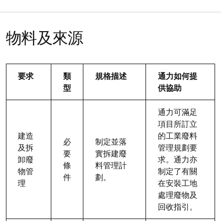
物料及來源
要求
類
規格描述
通力如何提
型
供協助
通力可滿足
項目所訂立
建造
的工業廢料
必
制定並落
及拆
管理規劃要
要
實拆建廢
卸廢
求。通力亦
條
料管理計
物管
制定了有關
件
劃。
理
在安裝工地
處理廢物及
回收指引。